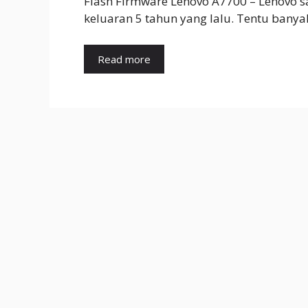
Flash Firmware Lenovo A7700 – Lenovo s
keluaran 5 tahun yang lalu. Tentu bany
Read more