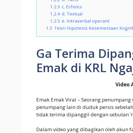
1.2.3
c. Echoics
1.2.4
d. Textual
1.2.5
e. Intraverbal operant
1.3
Teori Hipotesis Kesemestaan Kogni
Ga Terima Dipan
Emak di KRL Nga
Video 
Emak Emak Viral – Seorang penumpang 
penumpang lain di duduk persis sebelahn
tidak terima dipanggil dengan sebutan ‘n
Dalam video yang dibagikan oleh akun 