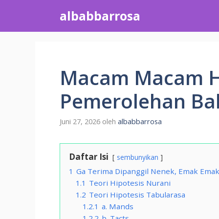
Langsung
albabbarrosa
ke
isi
Macam Macam Hi
Pemerolehan Ba
Juni 27, 2026
oleh
albabbarrosa
Daftar Isi
sembunyikan
1
Ga Terima Dipanggil Nenek, Emak Emak 
1.1
Teori Hipotesis Nurani
1.2
Teori Hipotesis Tabularasa
1.2.1
a. Mands
1.2.2
b. Tacts