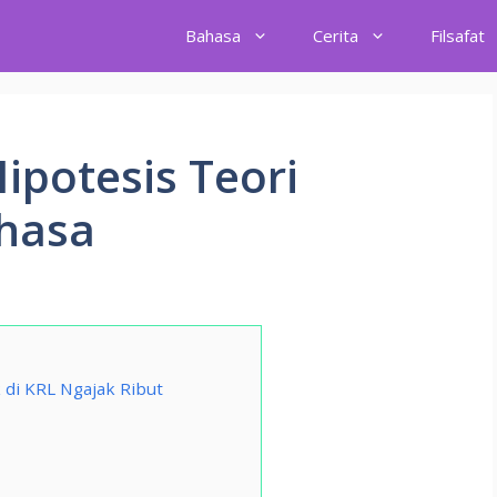
Bahasa
Cerita
Filsafat
potesis Teori
hasa
di KRL Ngajak Ribut