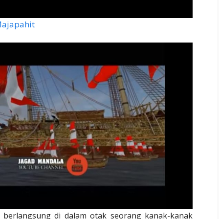
Majapahit
 berlangsung di dalam otak seorang kanak-kanak