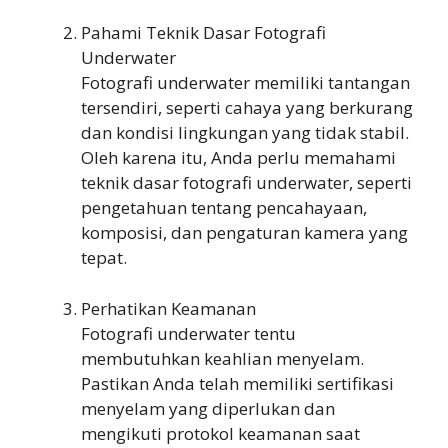
Pahami Teknik Dasar Fotografi
Underwater
Fotografi underwater memiliki tantangan
tersendiri, seperti cahaya yang berkurang
dan kondisi lingkungan yang tidak stabil.
Oleh karena itu, Anda perlu memahami
teknik dasar fotografi underwater, seperti
pengetahuan tentang pencahayaan,
komposisi, dan pengaturan kamera yang
tepat.
Perhatikan Keamanan
Fotografi underwater tentu
membutuhkan keahlian menyelam.
Pastikan Anda telah memiliki sertifikasi
menyelam yang diperlukan dan
mengikuti protokol keamanan saat