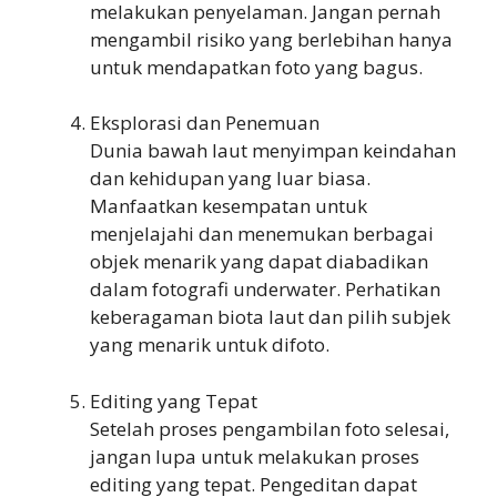
melakukan penyelaman. Jangan pernah
mengambil risiko yang berlebihan hanya
untuk mendapatkan foto yang bagus.
Eksplorasi dan Penemuan
Dunia bawah laut menyimpan keindahan
dan kehidupan yang luar biasa.
Manfaatkan kesempatan untuk
menjelajahi dan menemukan berbagai
objek menarik yang dapat diabadikan
dalam fotografi underwater. Perhatikan
keberagaman biota laut dan pilih subjek
yang menarik untuk difoto.
Editing yang Tepat
Setelah proses pengambilan foto selesai,
jangan lupa untuk melakukan proses
editing yang tepat. Pengeditan dapat