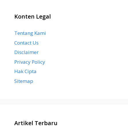
Konten Legal
Tentang Kami
Contact Us
Disclaimer
Privacy Policy
Hak Cipta
Sitemap
Artikel Terbaru