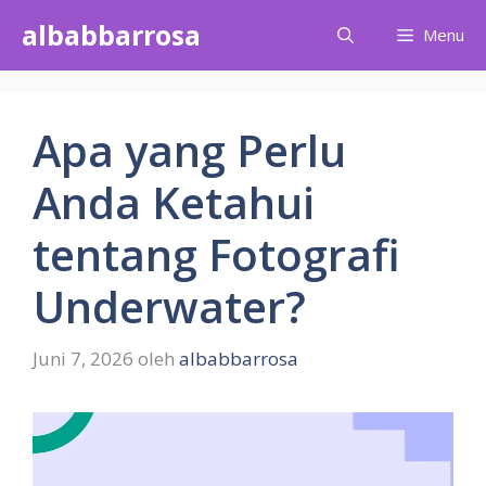
Langsung
albabbarrosa
Menu
ke
isi
Apa yang Perlu
Anda Ketahui
tentang Fotografi
Underwater?
Juni 7, 2026
oleh
albabbarrosa