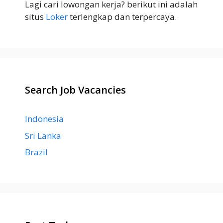
Lagi cari lowongan kerja? berikut ini adalah
situs
Loker
terlengkap dan terpercaya.
Search Job Vacancies
Indonesia
Sri Lanka
Brazil