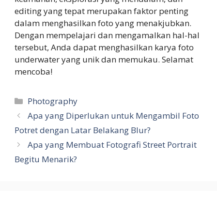
editing yang tepat merupakan faktor penting
dalam menghasilkan foto yang menakjubkan.
Dengan mempelajari dan mengamalkan hal-hal
tersebut, Anda dapat menghasilkan karya foto
underwater yang unik dan memukau. Selamat
mencoba!
Kategori
Photography
Apa yang Diperlukan untuk Mengambil Foto
Potret dengan Latar Belakang Blur?
Apa yang Membuat Fotografi Street Portrait
Begitu Menarik?